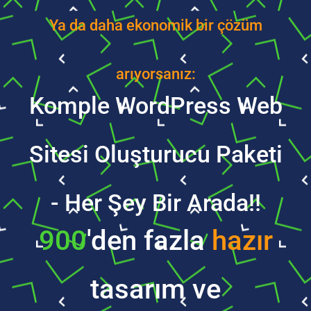
Ya da daha ekonomik bir çözüm
arıyorsanız:
Komple WordPress Web
Sitesi Oluşturucu Paketi
- Her Şey Bir Arada!!
900
'den fazla
hazır
tasarım ve