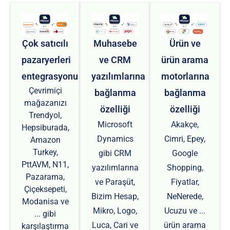
Çok satıcılı
Muhasebe
Ürün ve
pazaryerleri
ve CRM
ürün arama
entegrasyonu
yazılımlarına
motorlarına
Çevrimiçi
bağlanma
bağlanma
mağazanızı
özelliği
özelliği
Trendyol,
Microsoft
Akakçe,
Hepsiburada,
Dynamics
Cimri, Epey,
Amazon
Turkey,
gibi CRM
Google
PttAVM, N11,
yazılımlarına
Shopping,
Pazarama,
ve Paraşüt,
Fiyatlar,
Çiçeksepeti,
Bizim Hesap,
NeNerede,
Modanisa ve
Mikro, Logo,
Ucuzu ve ...
... gibi
Luca, Cari ve
ürün arama
karşılaştırma