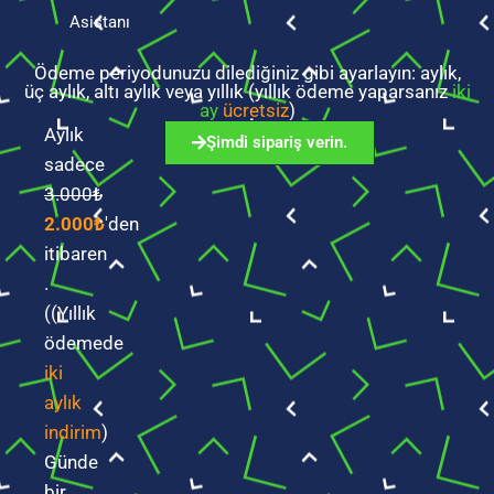
Asistanı
Ödeme periyodunuzu dilediğiniz gibi ayarlayın: aylık,
üç aylık, altı aylık veya yıllık (yıllık ödeme yaparsanız
iki
ay
ücretsiz
)
Aylık
Şimdi sipariş verin.
sadece
3.000₺
2.000₺
'den
itibaren
.
(
(Yıllık
ödemede
iki
aylık
indirim
)
Günde
bir