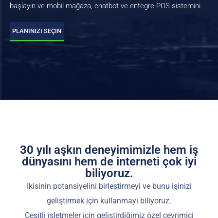
başlayın ve mobil mağaza, chatbot ve entegre POS sisteminin
avantajlarından yararlanın.
PLANINIZI SEÇIN
30 yılı aşkın deneyimimizle hem iş
dünyasını hem de interneti çok iyi
biliyoruz.
İkisinin potansiyelini birleştirmeyi ve bunu işinizi
geliştirmek için kullanmayı biliyoruz.
Çeşitli işletmeler için geliştirdiğimiz özel çevrimiçi